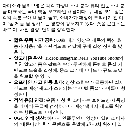
다이소와 올리브영은 각각 가성비 소비층과 뷰티 전문 소비층
을 대표하는 국내 핵심 오프라인 채널이다. 두 채널 모두 방문
객의 즉흥 구매 비율이 높고, 소비자가 매장에 도착하기 전 이
미 ‘살 제품’을 정해두는 경향이 강해지고 있다. 숏폼 콘텐츠는
바로 이 ‘사전 결정’ 단계를 장악한다.
짧은 주목 시간 공략:
60초 내외 영상은 제품의 핵심 효
능과 사용감을 직관적으로 전달해 구매 결정 장벽을 낮
춘다.
알고리즘 확산:
TikTok·Instagram Reels·YouTube Shorts의
추천 알고리즘은 팔로워 수와 무관하게 콘텐츠 품질 기
반으로 노출을 결정해, 중소 크리에이터도 대규모 도달
을 확보할 수 있다.
오프라인 재고 연동 효과:
영상 조회수가 급증하면 실시
간으로 매장 재고가 소진되는 ‘바이럴-품절’ 사이클이 형
성된다.
검색 유입 연결:
숏폼 시청 후 소비자는 브랜드명·제품명
을 네이버·구글에 검색하거나, 매장 앱에서 재고를 확인
하는 행동으로 이어진다.
UGC 연쇄 생산:
하나의 인플루언서 영상이 일반 소비자
의 ‘내돈내산’ 후기 콘텐츠를 촉발해 2차·3차 확산이 일