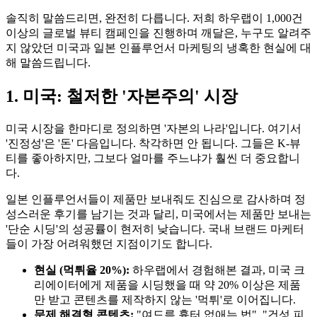
솔직히 말씀드리면, 완전히 다릅니다. 저희 하우랩이 1,000건
이상의 글로벌 뷰티 캠페인을 진행하며 깨달은, 누구도 알려주
지 않았던 미국과 일본 인플루언서 마케팅의 냉혹한 현실에 대
해 말씀드립니다.
1. 미국: 철저한 '자본주의' 시장
미국 시장을 한마디로 정의하면 '자본의 나라'입니다. 여기서
'진정성'은 '돈' 다음입니다. 착각하면 안 됩니다. 그들은 K-뷰
티를 좋아하지만, 그보다 얼마를 주느냐가 훨씬 더 중요합니
다.
일본 인플루언서들이 제품만 보내줘도 진심으로 감사하며 정
성스러운 후기를 남기는 것과 달리, 미국에서는 제품만 보내는
'단순 시딩'의 성공률이 현저히 낮습니다. 국내 브랜드 마케터
들이 가장 어려워했던 지점이기도 합니다.
현실 (먹튀율 20%):
하우랩에서 경험해본 결과, 미국 크
리에이터에게 제품을 시딩했을 때 약 20% 이상은 제품
만 받고 콘텐츠를 제작하지 않는 '먹튀'로 이어집니다.
문제 해결형 콘텐츠:
"여드름 흉터 없애는 법", "건성 피